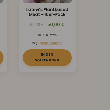
d
Latevi’s Plantbased
Meat – 10er-Pack
cher
ktueller
Ursprünglicher
Aktueller
50,00
€
60,00
€
reis
Preis
Preis
inkl. 7 % MwSt.
t:
war:
ist:
zzgl.
Versandkosten
6,00 €.
60,00 €
50,00 €.
IN DEN
WARENKORB