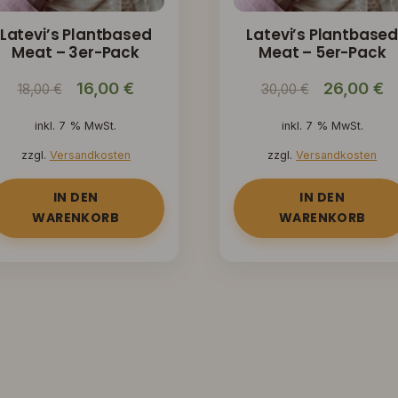
Latevi’s Plantbased
Latevi’s Plantbase
Meat – 3er-Pack
Meat – 5er-Pack
Ursprünglicher
Aktueller
Ursprüngli
A
16,00
€
26,00
€
18,00
€
30,00
€
Preis
Preis
Preis
P
inkl. 7 % MwSt.
inkl. 7 % MwSt.
war:
ist:
war:
is
zzgl.
Versandkosten
zzgl.
Versandkosten
18,00 €
16,00 €.
30,00 €
2
IN DEN
IN DEN
WARENKORB
WARENKORB