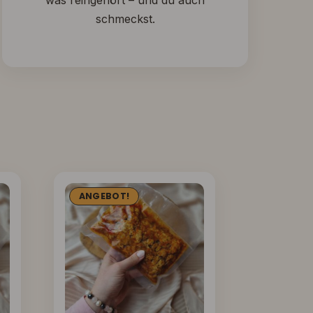
was reingehört – und du auch
schmeckst.
ANGEBOT!