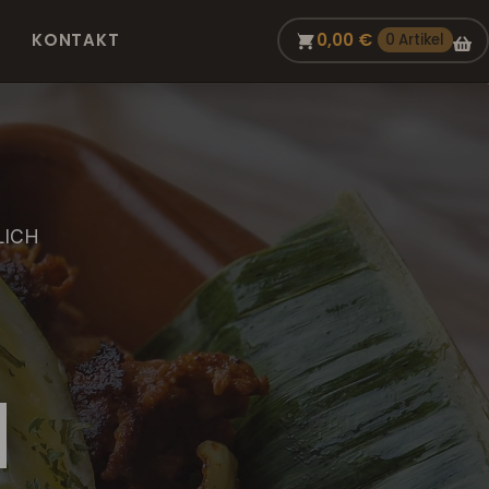
KONTAKT
0,00
€
0 Artikel
LICH
d